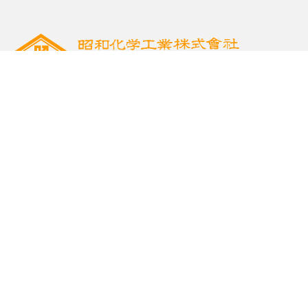
昭和化学工業株式会社
〒855-0801 長崎県島原市高島1-369
TEL.0957-62-2255
FAX.0957-62-3416
昭和商事株式会社
本社
〒861-8046 熊本市東区石原1-12-23